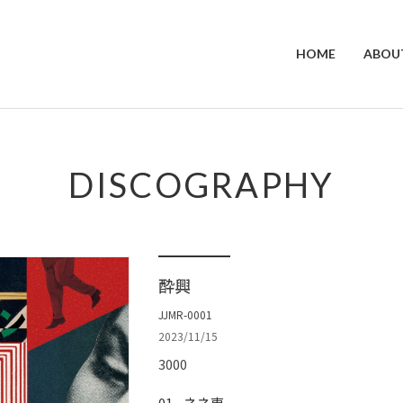
HOME
ABOU
DISCOGRAPHY
酔興
JJMR-0001
2023/11/15
3000
ネネ東